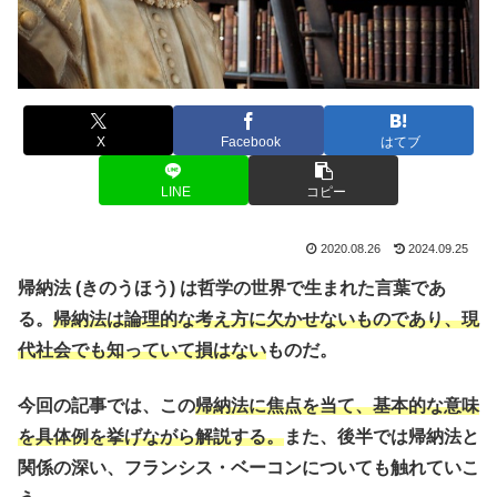
X
Facebook
はてブ
LINE
コピー
2020.08.26
2024.09.25
帰納法 (きのうほう) は哲学の世界で生まれた言葉であ
る。
帰納法は論理的な考え方に欠かせないものであり、現
代社会でも知っていて損はない
ものだ。
今回の記事では、この
帰納法に焦点を当て、基本的な意味
を具体例を挙げながら解説する。
また、後半では帰納法と
関係の深い、フランシス・ベーコンについても触れていこ