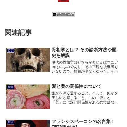
関連記事
骨相学とは？ その診断方法や歴
哲学
史を解説
現代の骨相学はどちらかといえばマニア
向けのものであり、その正統な後継者も
いないので、情報が少なくなった。そこ
でこの記事では、骨相学の基本から具体
的な診断方法、占いとの関係まで網羅し
てまとめた。
愛と美の関係性について
哲学
誰かを深く愛すること、そして、何かを
美しいと感じること。この「愛」と
「美」には深い関係性があるのではない
か。ここでは、具体的にどのような関係
性があるのか、私の経験を交えながら考
察していく。なお、今回の記事で強く主
張したいことは「美の本質」である。
フランシスベーコンの名言集！
哲学