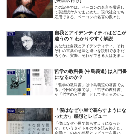
[英語訳付き]
この記事では、ベーコンの名言を厳選し
て英語訳付きでまとめた。現代社会でも
応用できる、ベーコンの名言の数々にぜ
ひ、注目してみてほしい。
自我とアイデンティティはどこが
哲学
違うの？ わかりやすく解説
あなたは自我とアイデンティティ、それ
ぞれの言葉の意味と違いを説明できるだ
ろうか。実際、それができる人はあまり
多くはいないだろう。今回の記事では、
自我とアイデンティティそれぞれの意
味、どのように違うのかも分かりやすく
哲学の教科書 (中島義道) は入門書
哲学
解説した。
になるのか？
「哲学の教科書」は中島義道の著書であ
る。今回の記事では、「哲学の教科書」
が「哲学の入門書」として使えるのかど
うか、という視点で解説する。また、併
せて本書の世間一般、及び私個人の評価
も掲載する。
「僕はなぜ小屋で暮らすようにな
哲学
ったか」感想とレビュー
「僕はなぜ小屋で暮らすようになった
か」というタイトルの本を読み終えた。
今回はこの本の感想とレビューを書いて