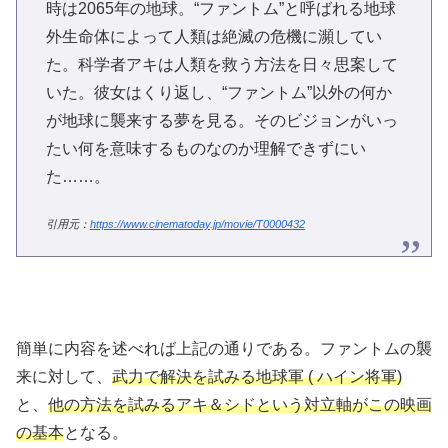
時は2065年の地球。“ファントム”と呼ばれる地球
外生命体によって人類は絶滅の危機に瀕してい
た。科学者アキは人類を救う方法を日々思案して
いた。彼女はくり返し、“ファントム”以外の何か
が地球に襲来する夢を見る。そのビジョンがいっ
たい何を意味するものなのか理解できずにい
た……。
引用元：
https://www.cinematoday.jp/movie/T0000432
簡単に内容を述べれば上記の通りである。ファントムの襲
来に対して、
武力で解決を試みる地球軍 ( ハイン将軍)
と、
他の方法を試みるアキ＆シドという対立軸がこの映画
の基本
となる。