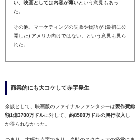
い、映画としては内容が薄い
という意見もあっ
た。
その他、マーケティングの失敗や物語が (最初に公
開した) アメリカ向けではない、という意見も見ら
れた。
商業的にも大コケして赤字発生
余談として、映画版のファイナルファンタジーは
製作費総
額1億3700万ドル
に対して、
約8500万ドルの興行収入
し
か得られなかった。
つまり、
大幅な赤字であり、当時のスクウェアの経営にま