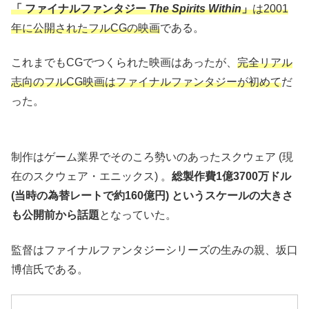
「 ファイナルファンタジー
The Spirits Within
」
は2001
年に公開されたフルCGの映画
である。
これまでもCGでつくられた映画はあったが、
完全リアル
志向のフルCG映画はファイナルファンタジーが初めて
だ
った。
制作はゲーム業界でそのころ勢いのあったスクウェア (現
在のスクウェア・エニックス) 。
総製作費1億3700万ドル
(当時の為替レートで約160億円) というスケールの大きさ
も公開前から話題
となっていた。
監督はファイナルファンタジーシリーズの生みの親、坂口
博信氏である。