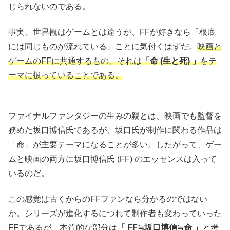
じられないのである。
事実、世界観はゲームとは違うが、FFが好きなら「根底
には同じものが流れている」ことに気付くはずだ。
映画と
ゲームのFFに共通するもの、それは
「命 (生と死) 」
をテ
ーマに扱っていることである。
ファイナルファンタジーの生みの親とは、映画でも監督を
務めた坂口博信氏であるが、坂口氏が制作に関わる作品は
「命」が主要テーマになることが多い。したがって、ゲー
ムと映画の両方に坂口博信氏 (FF) のエッセンスは入って
いるのだ。
この感覚は古くからのFFファンなら分かるのではない
か。シリーズが進化するにつれて制作者も変わっていった
FFであるが、本質的な部分は
「 FF≒坂口博信≒命 」
と考