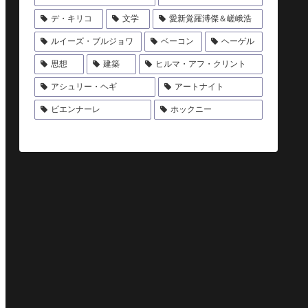
デ・キリコ
文学
愛新覚羅溥傑＆嵯峨浩
ルイーズ・ブルジョワ
ベーコン
ヘーゲル
思想
建築
ヒルマ・アフ・クリント
アシュリー・ヘギ
アートナイト
ビエンナーレ
ホックニー