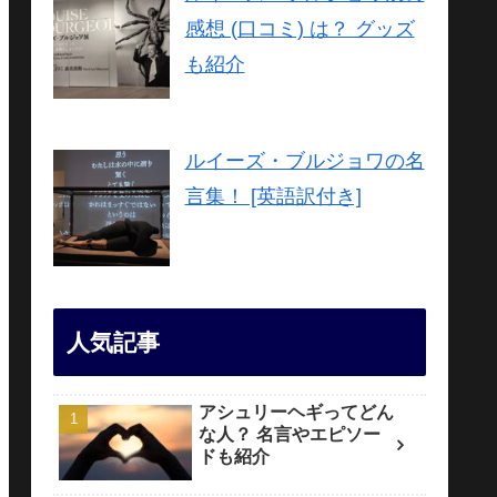
感想 (口コミ) は？ グッズ
も紹介
ルイーズ・ブルジョワの名
言集！ [英語訳付き]
人気記事
アシュリーヘギってどん
な人？ 名言やエピソー
ドも紹介