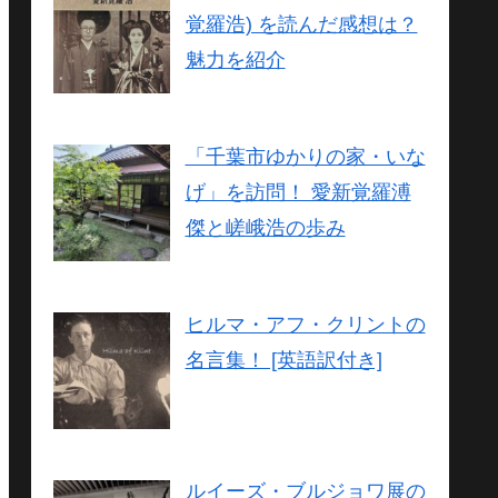
覚羅浩) を読んだ感想は？
魅力を紹介
「千葉市ゆかりの家・いな
げ」を訪問！ 愛新覚羅溥
傑と嵯峨浩の歩み
ヒルマ・アフ・クリントの
名言集！ [英語訳付き]
ルイーズ・ブルジョワ展の