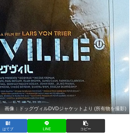
画像：ドッグヴィルDVDジャケットより (所有物を撮影)
はてブ
LINE
コピー