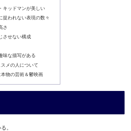
・キッドマンが美しい
に捉われない表現の数々
高さ
じさせない構成
趣味な描写がある
ススメの人について
は本物の芸術＆鬱映画
いる。