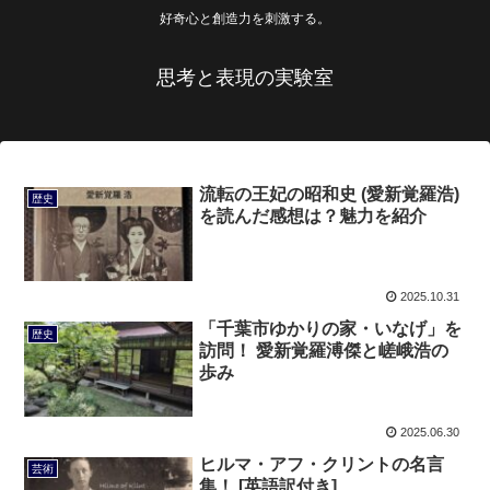
好奇心と創造力を刺激する。
思考と表現の実験室
流転の王妃の昭和史 (愛新覚羅浩)
歴史
を読んだ感想は？魅力を紹介
2025.10.31
「千葉市ゆかりの家・いなげ」を
歴史
訪問！ 愛新覚羅溥傑と嵯峨浩の
歩み
2025.06.30
ヒルマ・アフ・クリントの名言
芸術
集！ [英語訳付き]